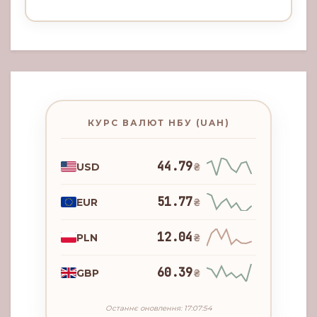
КУРС ВАЛЮТ НБУ (UAH)
44.79
USD
₴
51.77
EUR
₴
12.04
PLN
₴
60.39
GBP
₴
Останнє оновлення: 17:07:54