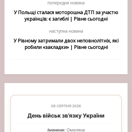
попередня новина
У Польщі сталася моторошна ДТП за участю
українців: є загиблі | Рівне сьогодні
наступна новина
У Рівному затримали двох неповнолітніх, які
робили «закладки» | Рівне сьогодні
08 СЕРПНЯ 2026
День військ зв’язку України
Іменини:
Омеляна