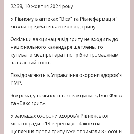
22:38, 10 жовтня 2024 року
У Рівному в аптеках "Віса" та Рівнефармація"
можна придбати вакцини від грипу.
Оскільки вакцинація від грипу не входить до
національного календаря щеплень, то
купувати медпрепарат потрібно громадянам
за власний кошт.
Повідомляють в Управління охорони здоров'я
РМР.
Зокрема, у наявності такі вакцини: «Джісі Флю»
та «Ваксігрип».
У закладах охорони здоров‘я Рівненської
міської ради з 13 вересня до 4 жовтня
щеплення проти грипу вже отримали 83 особи.