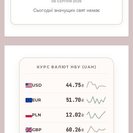
06 СЕРПНЯ 2026
Сьогодні значущих свят немає
КУРС ВАЛЮТ НБУ (UAH)
44.75
USD
₴
51.70
EUR
₴
12.02
PLN
₴
60.26
GBP
₴