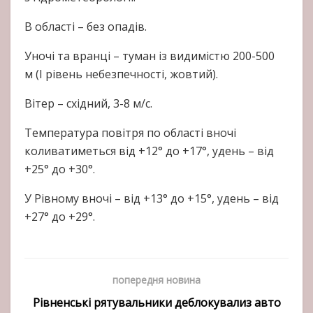
В області – без опадів.
Уночі та вранці – туман із видимістю 200-500
м (І рівень небезпечності, жовтий).
Вітер – східний, 3-8 м/с.
Температура повітря по області вночі
коливатиметься від +12° до +17°, удень – від
+25° до +30°.
У Рівному вночі – від +13° до +15°, удень – від
+27° до +29°.
попередня новина
Рівненські рятувальники деблокувализ авто