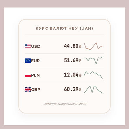
КУРС ВАЛЮТ НБУ (UAH)
44.80
USD
₴
51.69
EUR
₴
12.04
PLN
₴
60.29
GBP
₴
Останнє оновлення: 01:21:05