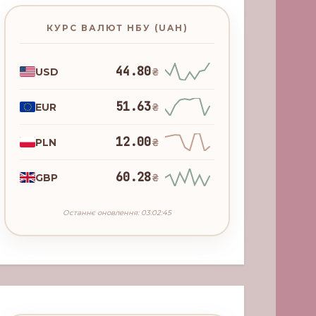
КУРС ВАЛЮТ НБУ (UAH)
44.80
USD
₴
51.63
EUR
₴
12.00
PLN
₴
60.28
GBP
₴
Останнє оновлення: 03:02:45