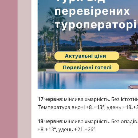
17 червня:
мінлива хмарність. Без істотних
Температура вночі +8..+13°, удень +18..+2
18 червня:
мінлива хмарність. Без опадів.
+8..+13°, удень +21..+26°.