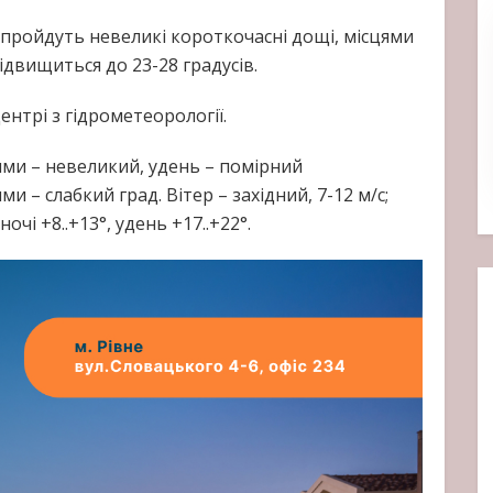
 пройдуть невеликі короткочасні дощі, місцями
двищиться до 23-28 градусів.
нтрі з гідрометеорології.
цями – невеликий, удень – помірний
и – слабкий град. Вітер – західний, 7-12 м/с;
чі +8..+13°, удень +17..+22°.