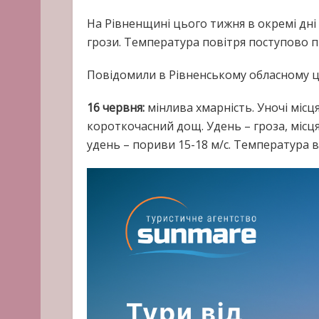
На Рівненщині цього тижня в окремі дні
грози. Температура повітря поступово пі
Повідомили в Рівненському обласному це
16 червня:
мінлива хмарність. Уночі міс
короткочасний дощ. Удень – гроза, місцям
удень – пориви 15-18 м/с. Температура вно