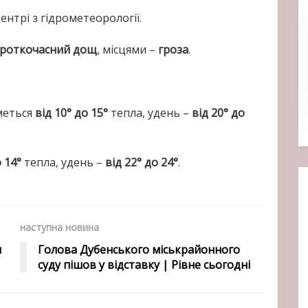
нтрі з гідрометеорології.
ороткочасний дощ
, місцями –
гроза
.
меться
від 10° до 15°
тепла, удень –
від 20° до
 14°
тепла, удень –
від 22° до 24°
.
наступна новина
м
Голова Дубенського міськрайонного
суду пішов у відставку | Рівне сьогодні