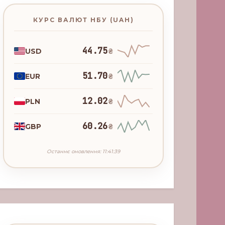
КУРС ВАЛЮТ НБУ (UAH)
44.75
USD
₴
51.70
EUR
₴
12.02
PLN
₴
60.26
GBP
₴
Останнє оновлення: 11:41:39