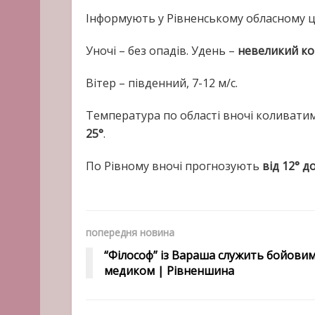
Інформують у Рівненському обласному це
Уночі – без опадів. Удень –
невеликий к
Вітер – південний, 7-12 м/с.
Температура по області вночі коливати
25°
.
По Рівному вночі прогнозують
від 12° до
попередня новина
“Філософ” із Вараша служить бойови
медиком | Рівненшина