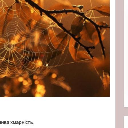
лива хмарність
.