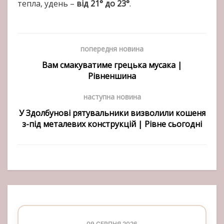
тепла, удень –
від 21° до 23°
.
попередня новина
Вам смакуватиме грецька мусака |
Рівненшина
наступна новина
У Здолбунові рятувальники визволили кошеня
з-під металевих конструкцій | Рівне сьогодні
09 СЕРПНЯ 2026