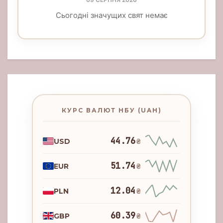
Сьогодні значущих свят немає
КУРС ВАЛЮТ НБУ (UAH)
44.76
USD
₴
51.74
EUR
₴
12.04
PLN
₴
60.39
GBP
₴