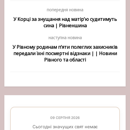
попередня новина
У Корці за знущання над матір’ю судитимуть
сина | Рівненшина
наступна новина
У Рівному родинам п’яти полеглих захисників
передали їхні посмертні відзнаки | | Новини
Рівного та області
09 СЕРПНЯ 2026
Сьогодні значущих свят немає