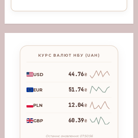
КУРС ВАЛЮТ НБУ (UAH)
44.76
USD
₴
51.74
EUR
₴
12.04
PLN
₴
60.39
GBP
₴
Останнє оновлення: 07:50:56