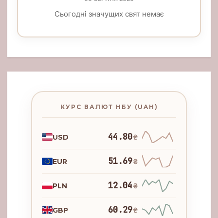
Сьогодні значущих свят немає
КУРС ВАЛЮТ НБУ (UAH)
44.80
USD
₴
51.69
EUR
₴
12.04
PLN
₴
60.29
GBP
₴