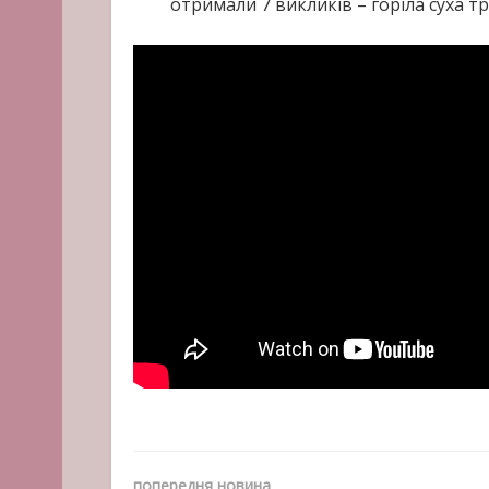
отримали 7 викликів – горіла суха т
попередня новина