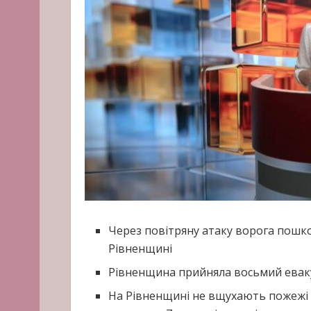
Через повітряну атаку ворога пошк
Рівненщині
Рівненщина прийняла восьмий евак
На Рівненщині не вщухають пожежі 