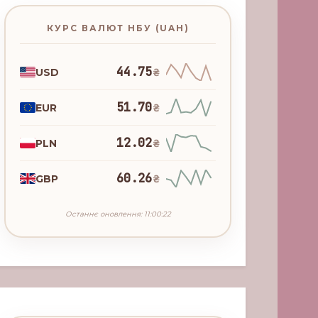
КУРС ВАЛЮТ НБУ (UAH)
44.75
USD
₴
51.70
EUR
₴
12.02
PLN
₴
60.26
GBP
₴
Останнє оновлення: 11:00:22