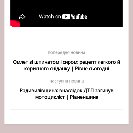
попередня новина
Омлет зі шпинатом і сиром: рецепт легкого й
корисного сніданку | Рівне сьогодні
наступна новина
Радивилівщина: внаслідок ДТП загинув
мотоцикліст | Рівненшина