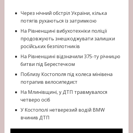
Через нічний обстріл України, кілька
потягів рухаються із затримкою
На Рівненщині вибухотехніки поліції
продовжують знешкоджувати залишки
російських безпілотників
На Рівненщині відзначили 375-ту річницю
битви під Берестечком
Поблизу Костополя під колеса мінівена
потрапив велосипедист
На Млинівщині, у ДТП травмувалося
четверо осіб
У Костополі нетверезий водій BMW
вчинив ДТП