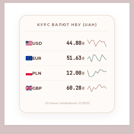
КУРС ВАЛЮТ НБУ (UAH)
44.80
USD
₴
51.63
EUR
₴
12.00
PLN
₴
60.28
GBP
₴
Останнє оновлення: 21:29:22