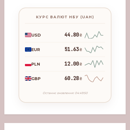
КУРС ВАЛЮТ НБУ (UAH)
44.80
USD
₴
51.63
EUR
₴
12.00
PLN
₴
60.28
GBP
₴
Останнє оновлення: 04:49:50