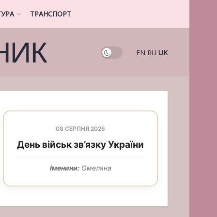
ТУРА
ТРАНСПОРТ
НИК
EN
RU
UK
08 СЕРПНЯ 2026
День військ зв’язку України
Іменини:
Омеляна