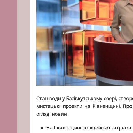
Стан води у Басівкутському озері, ство
мистецькі проєкти на Рівненщині. Про
огляді новин.
На Рівненщині поліцейські затримал