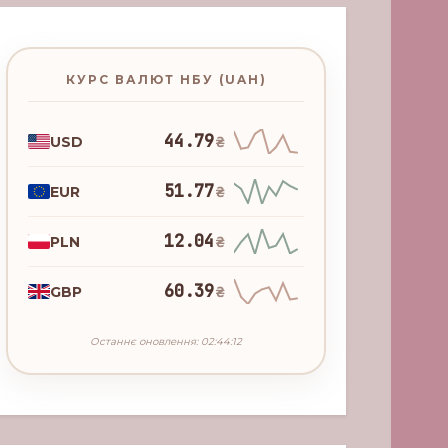
КУРС ВАЛЮТ НБУ (UAH)
44.79
USD
₴
51.77
EUR
₴
12.04
PLN
₴
60.39
GBP
₴
Останнє оновлення: 02:44:12