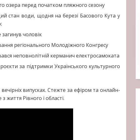
ого озера перед початком пляжного сезону
й стан води, щодня на березі Басового Кута у
к
е загинув чоловік
вання регіонального Молодіжного Конгресу
вався неповнолітній керманич електросамоката
роєкти за підтримки Українського культурного
вечірніх випусках. Стежте за ефіром та онлайн-
з життя Рівного і області.