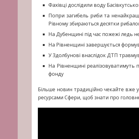
Фахівці дослідили воду Басівкутськ
Попри загибель риби та ненайкращи
Рівному збираються десятки рибало
На Дубенщині під час пожежі ледь н
На Рівненщині завершується форму
У Здолбунові внаслідок ДТП травму
На Рівненщині реалізовуватимуть п
фонду
Більше новин традиційно чекайте вже у 
ресурсами Сфери, щоб знати про головне 