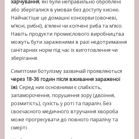
харчування
, які були неправильно оброблені
або зберігалися в умовах без доступу кисню.
Найчастіше це домашні консерви (овочеві,
м’ясні, рибні), в’ялені чи копчені риба та м’ясо.
Навіть продукти промислового виробництва
можуть бути зараженими в разі недотримання
санітарних норм під час їх виготовлення чи
зберігання.
Симптоми ботулізму зазвичай проявляються
через 18-36 годин після вживання зараженої
їжі
. Серед них основними є слабкість,
запаморочення, порушення зору (двоїння,
розмитість), сухість у роті та параліч. Без
своєчасного медичного втручання хвороба
може прогресувати до повного паралічу та
смерті.