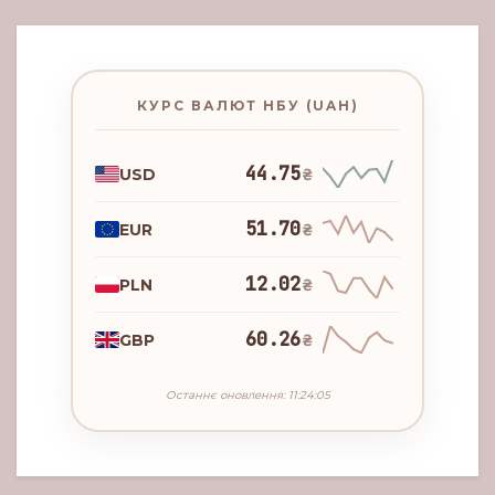
КУРС ВАЛЮТ НБУ (UAH)
44.75
USD
₴
51.70
EUR
₴
12.02
PLN
₴
60.26
GBP
₴
Останнє оновлення: 11:24:05