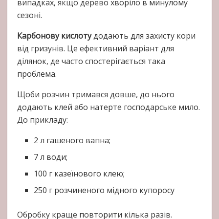
випадках, якщо дерево хворіло в минулому
сезоні.
Карбонову кислоту
додають для захисту кори
від гризунів. Це ефективний варіант для
ділянок, де часто спостерігається така
проблема.
Щоби розчин тримався довше, до нього
додають клей або натерте господарське мило.
До прикладу:
2 л гашеного вапна;
7 л води;
100 г казеїнового клею;
250 г розчиненого мідного купоросу
Обробку краще повторити кілька разів.