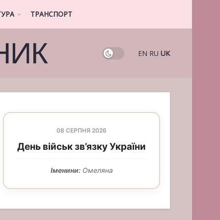
ТУРА
ТРАНСПОРТ
НИК
EN
RU
UK
08 СЕРПНЯ 2026
День військ зв’язку України
Іменини:
Омеляна