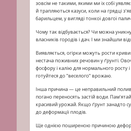
зовсім не такими, якими ми їх собі уявля
й трапляються казуси, коли на грядці з'
барильцем, у вигляді тонкої довгої паличк
Чому так відбувається? Чи можна уникну
власників городів і дач. І ми знайшли від
Виявляється, огірки можуть рости криви
нестача поживних речовин у ґрунті. Овоч
фосфору і калію для нормального росту і
готуйтеся до "веселого" врожаю.
Інша причина — це неправильний полив.
погано переносять застій води. Пам'ята
красивий урожай. Якщо ґрунт занадто с
до деформації плодів.
Ще однією поширеною причиною деформа