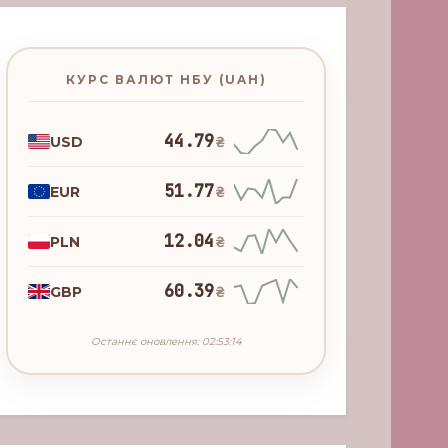
КУРС ВАЛЮТ НБУ (UAH)
44.79
USD
₴
51.77
EUR
₴
12.04
PLN
₴
60.39
GBP
₴
Останнє оновлення: 02:53:14