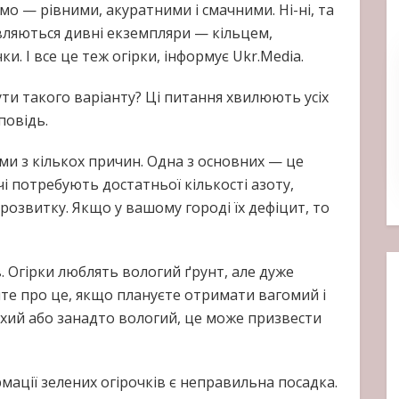
ємо — рівними, акуратними і смачними. Ні-ні, та
являються дивні екземпляри — кільцем,
и. І все це теж огірки, інформує Ukr.Media.
ти такого варіанту? Ці питання хвилюють усіх
повідь.
ми з кількох причин. Одна з основних — це
і потребують достатньої кількості азоту,
 розвитку. Якщо у вашому городі їх дефіцит, то
 Огірки люблять вологий ґрунт, але дуже
йте про це, якщо плануєте отримати вагомий і
ухий або занадто вологий, це може призвести
ції зелених огірочків є неправильна посадка.