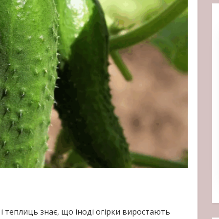
і теплиць знає, що іноді огірки виростають