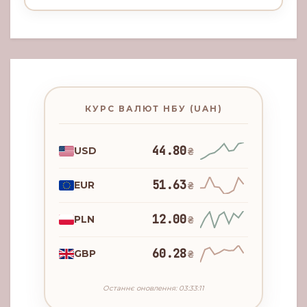
КУРС ВАЛЮТ НБУ (UAH)
44.80
USD
₴
51.63
EUR
₴
12.00
PLN
₴
60.28
GBP
₴
Останнє оновлення: 03:33:11