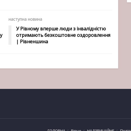
наступна новина
У Рівному вперше люди з інвалідністю
у
отримають безкоштовне оздоровлення
| Рівненшина
ГОЛОВНА
Рівне
НАДЗВИЧАЙНЕ
Політ