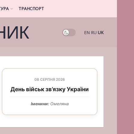
ТУРА
ТРАНСПОРТ
НИК
EN
RU
UK
08 СЕРПНЯ 2026
День військ зв’язку України
Іменини:
Омеляна