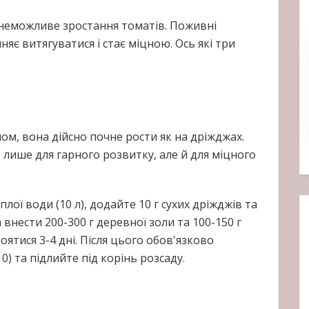
неможливе зростання томатів. Поживні
яє витягуватися і стає міцною. Ось які три
ом, вона дійсно почне рости як на дріжджах.
лише для гарного розвитку, але й для міцного
лої води (10 л), додайте 10 г сухих дріжджів та
внести 200-300 г деревної золи та 100-150 г
оятися 3-4 дні. Після цього обов'язково
10) та підлийте під корінь розсаду.