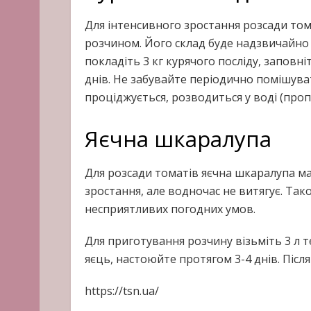
Для інтенсивного зростання розсади тома
розчином. Його склад буде надзвичайно 
покладіть 3 кг курячого посліду, заповн
днів. Не забувайте періодично помішув
проціджується, розводиться у воді (пропо
Яєчна шкаралупа
Для розсади томатів яєчна шкаралупа має
зростання, але водночас не витягує. Так
несприятливих погодних умов.
Для приготування розчину візьміть 3 л 
яєць, настоюйте протягом 3-4 днів. Після
https://tsn.ua/