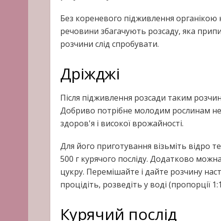
Без кореневого підживлення органікою 
речовини збагачують розсаду, яка припин
розчини слід спробувати.
Дріжджі
Після підживлення розсади таким розчин
Добриво потрібне молодим рослинам не 
здоров'я і високої врожайності.
Для його приготування візьміть відро теп
500 г курячого посліду. Додатково можна 
цукру. Перемішайте і дайте розчину наст
процідіть, розведіть у воді (пропорції 1:
Курячий послід