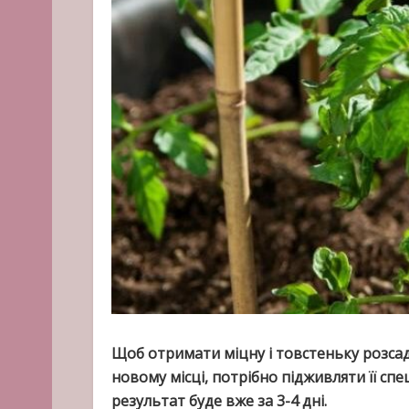
Щоб отримати міцну і товстеньку розсаду
новому місці, потрібно підживляти її сп
результат буде вже за 3-4 дні.