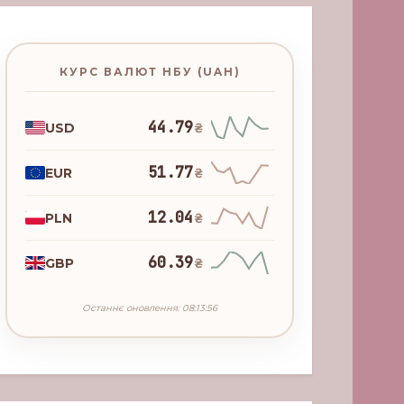
КУРС ВАЛЮТ НБУ (UAH)
44.79
USD
₴
51.77
EUR
₴
12.04
PLN
₴
60.39
GBP
₴
Останнє оновлення: 08:13:56