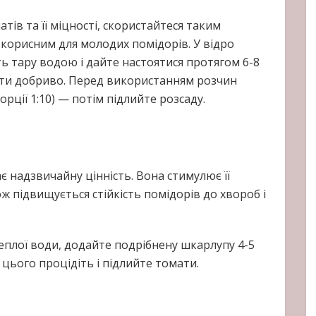
тів та її міцності, скористайтеся таким
корисним для молодих помідорів. У відро
іть тару водою і дайте настоятися протягом 6-8
ати добриво. Перед використанням розчин
рції 1:10) — потім підлийте розсаду.
 надзвичайну цінність. Вона стимулює її
ож підвищується стійкість помідорів до хвороб і
теплої води, додайте подрібнену шкарлупу 4-5
 цього процідіть і підлийте томати.