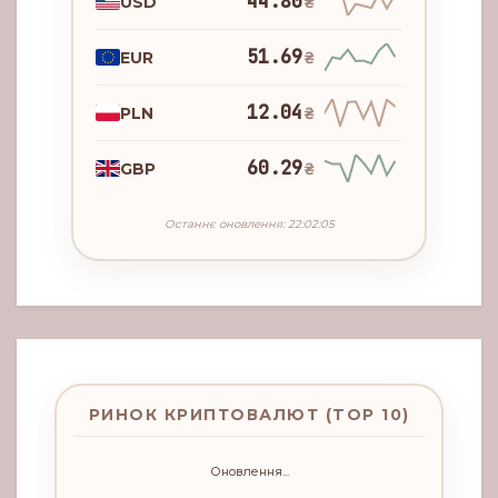
44.80
USD
₴
51.69
EUR
₴
12.04
PLN
₴
60.29
GBP
₴
Останнє оновлення: 22:02:05
РИНОК КРИПТОВАЛЮТ (TOP 10)
Оновлення...