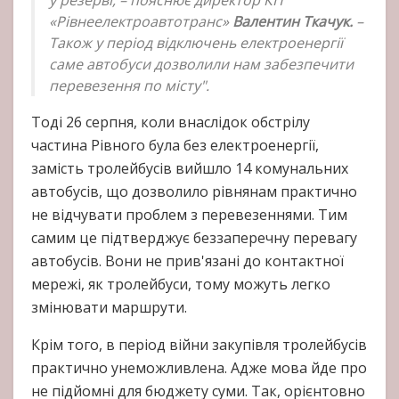
у резерві, – пояснює директор КП
«Рівнеелектроавтотранс»
Валентин Ткачук.
–
Також у період відключень електроенергії
саме автобуси дозволили нам забезпечити
перевезення по місту".
Тоді 26 серпня, коли внаслідок обстрілу
частина Рівного була без електроенергії,
замість тролейбусів вийшло 14 комунальних
автобусів, що дозволило рівнянам практично
не відчувати проблем з перевезеннями. Тим
самим це підтверджує беззаперечну перевагу
автобусів. Вони не прив'язані до контактної
мережі, як тролейбуси, тому можуть легко
змінювати маршрути.
Крім того, в період війни закупівля тролейбусів
практично унеможливлена. Адже мова йде про
не підйомні для бюджету суми. Так, орієнтовно