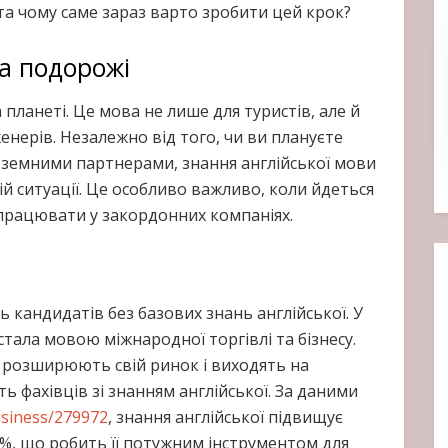
та чому саме зараз варто зробити цей крок?
а подорожі
ланеті. Це мова не лише для туристів, але й
нженерів. Незалежно від того, чи ви плануєте
оземними партнерами, знання англійської мови
ій ситуації. Це особливо важливо, коли йдеться
працювати у закордонних компаніях.
 кандидатів без базових знань англійської. У
стала мовою міжнародної торгівлі та бізнесу.
й розширюють свій ринок і виходять на
 фахівців зі знанням англійської. За даними
usiness/279972
, знання англійської підвищує
30%, що робить її потужним інструментом для