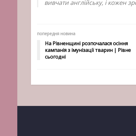
вивчати англійську, і кожен з
попередня новина
На Рівненщині розпочалася осіння
кампанія з імунізації тварин | Рівне
сьогодні