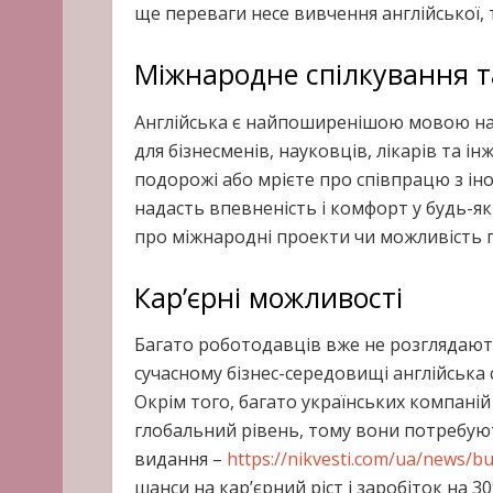
ще переваги несе вивчення англійської, 
Міжнародне спілкування т
Англійська є найпоширенішою мовою на п
для бізнесменів, науковців, лікарів та і
подорожі або мрієте про співпрацю з ін
надасть впевненість і комфорт у будь-як
про міжнародні проекти чи можливість 
Кар’єрні можливості
Багато роботодавців вже не розглядають
сучасному бізнес-середовищі англійська 
Окрім того, багато українських компані
глобальний рівень, тому вони потребують
видання –
https://nikvesti.com/ua/news/b
шанси на кар’єрний ріст і заробіток на 