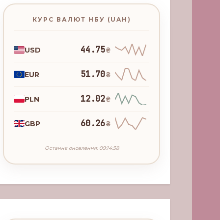
КУРС ВАЛЮТ НБУ (UAH)
44.75
USD
₴
51.70
EUR
₴
12.02
PLN
₴
60.26
GBP
₴
Останнє оновлення: 09:14:38