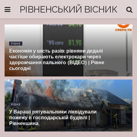
РІВНЕНСЬКИЙ ВІСНИК
РІВНЕ
Економія у шість разів: рівняни дедалі
частіше обирають електрокари через
здорожчання пального (ВІДЕО) | Рівне
сьогодні
РІВНЕ
У Вараші рятувальники ліквідували
пожежу в господарській будівлі |
Рівненшина