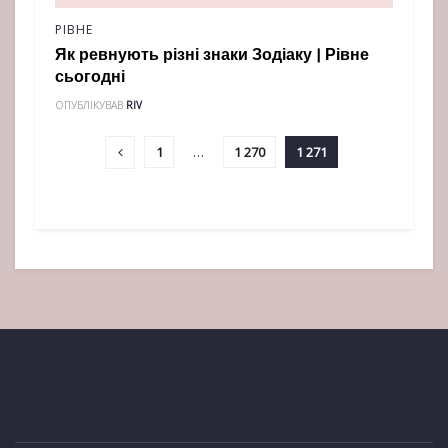
РІВНЕ
Як ревнують різні знаки Зодіаку | Рівне
сьогодні
ОПУБЛІКУВАВ
RIV
1
…
1 270
1 271