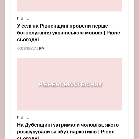
РІВНЕ
У селі на Рівненщині провели перше
богослужіння українською мовою | Рівне
сьогодні
ОПУБЛІКУВАВ
RIV
РІВНЕ
На Дубенщині затримали чоловіка, якого
розшукували за збут наркотиків | Рівне