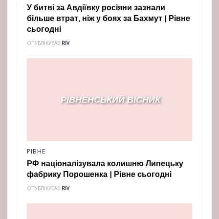
У битві за Авдіївку росіяни зазнали
більше втрат, ніж у боях за Бахмут | Рівне
сьогодні
ОПУБЛІКУВАВ
RIV
РІВНЕ
РФ націоналізувала колишню Липецьку
фабрику Порошенка | Рівне сьогодні
ОПУБЛІКУВАВ
RIV