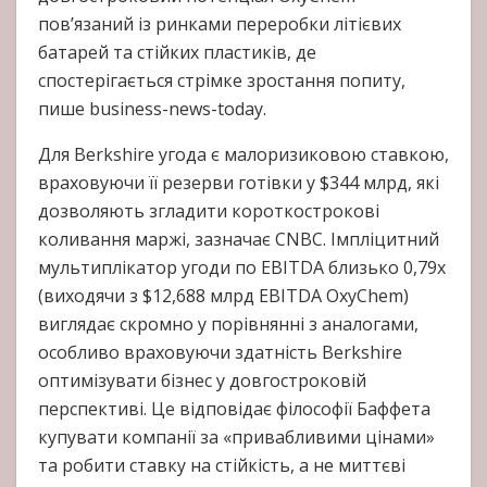
пов’язаний із ринками переробки літієвих
батарей та стійких пластиків, де
спостерігається стрімке зростання попиту,
пише business-news-today.
Для Berkshire угода є малоризиковою ставкою,
враховуючи її резерви готівки у $344 млрд, які
дозволяють згладити короткострокові
коливання маржі, зазначає CNBC. Імпліцитний
мультиплікатор угоди по EBITDA близько 0,79х
(виходячи з $12,688 млрд EBITDA OxyChem)
виглядає скромно у порівнянні з аналогами,
особливо враховуючи здатність Berkshire
оптимізувати бізнес у довгостроковій
перспективі. Це відповідає філософії Баффета
купувати компанії за «привабливими цінами»
та робити ставку на стійкість, а не миттєві