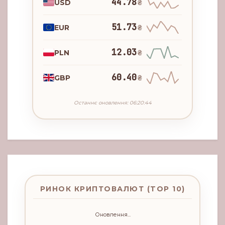
44.78
USD
₴
51.73
EUR
₴
12.03
PLN
₴
60.40
GBP
₴
Останнє оновлення: 06:20:44
РИНОК КРИПТОВАЛЮТ (TOP 10)
Оновлення...