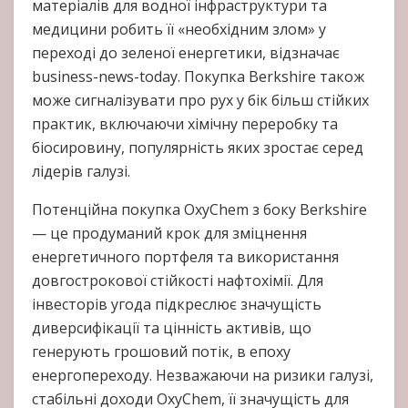
матеріалів для водної інфраструктури та
медицини робить її «необхідним злом» у
переході до зеленої енергетики, відзначає
business-news-today. Покупка Berkshire також
може сигналізувати про рух у бік більш стійких
практик, включаючи хімічну переробку та
біосировину, популярність яких зростає серед
лідерів галузі.
Потенційна покупка OxyChem з боку Berkshire
— це продуманий крок для зміцнення
енергетичного портфеля та використання
довгострокової стійкості нафтохімії. Для
інвесторів угода підкреслює значущість
диверсифікації та цінність активів, що
генерують грошовий потік, в епоху
енергопереходу. Незважаючи на ризики галузі,
стабільні доходи OxyChem, її значущість для