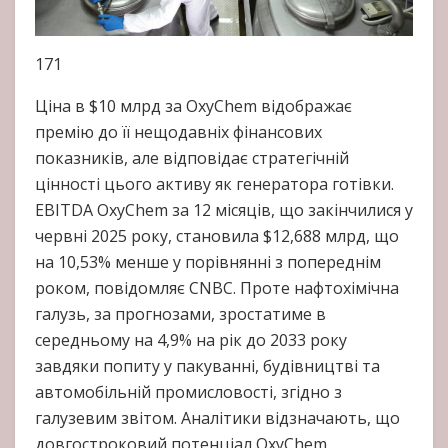
171
Ціна в $10 млрд за OxyChem відображає
премію до її нещодавніх фінансових
показників, але відповідає стратегічній
цінності цього активу як генератора готівки.
EBITDA OxyChem за 12 місяців, що закінчилися у
червні 2025 року, становила $12,688 млрд, що
на 10,53% менше у порівнянні з попереднім
роком, повідомляє CNBC. Проте нафтохімічна
галузь, за прогнозами, зростатиме в
середньому на 4,9% на рік до 2033 року
завдяки попиту у пакуванні, будівництві та
автомобільній промисловості, згідно з
галузевим звітом. Аналітики відзначають, що
довгостроковий потенціал OxyChem