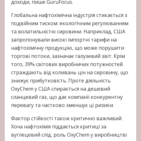
доходи, пише GuruFocus.
Глобальна нафтохімічна індустрія стикається з
подвійним тиском: екологічним регулюванням
та волатильністю сировини. Наприклад, США
запропонували високі імпортні тарифи на
нафтохімічну продукцію, що може порушити
торгові потоки, зазначає галузевий звіт. Крім
того, 39% світових виробничих потужностей
страждають від коливань цін на сировину, що
знижує прибутковість. Проте діяльність
OxyChem у США спирається на дешевий
сланцевий газ, що дає компанії конкурентну
перевагу та частково зменшує ці ризики.
Фактор стійкості також критично важливий.
Хоча нафтохімія піддається критиці за
вуглецевий слід, роль OxyChem у виробництві