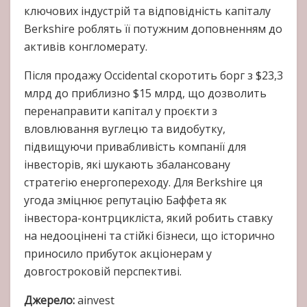
ключових індустрій та відповідність капіталу
Berkshire роблять її потужним доповненням до
активів конгломерату.
Після продажу Occidental скоротить борг з $23,3
млрд до приблизно $15 млрд, що дозволить
перенаправити капітал у проєкти з
вловлювання вуглецю та видобутку,
підвищуючи привабливість компанії для
інвесторів, які шукають збалансовану
стратегію енергопереходу. Для Berkshire ця
угода зміцнює репутацію Баффета як
інвестора-контрцикліста, який робить ставку
на недооцінені та стійкі бізнеси, що історично
приносило прибуток акціонерам у
довгостроковій перспективі.
Джерело:
ainvest