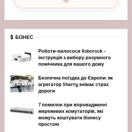
БІЗНЕС
Роботи-пилососи Roborock –
інструкція з вибору розумного
помічника для вашого дому
Безпечна поїздка до Європи: як
агрегатор Sharry знімає страх
дороги
7 помилок при впровадженні
мережевих комутаторів, які
можуть коштувати бізнесу
простою