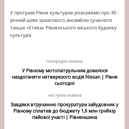
У програмі Рівне культурне розкажемо про 30-
річний шлях зразкового ансамблю сучасного
танцю «Етика» Рівненського міського будинку
культури.
попередня новина
У Рівному мотопатрульним довелося
наздоганяти нетверезого водія Nissan | Рівне
сьогодні
наступна новина
Завдяки втручанню прокуратури забудовник у
Рівному сплатив до бюджету 1,6 млн грнЯкір
пайової участі | Рівненшина