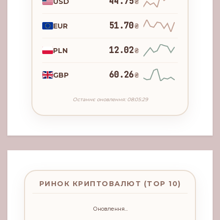
44.75
USD
₴
51.70
EUR
₴
12.02
PLN
₴
60.26
GBP
₴
Останнє оновлення: 08:05:29
РИНОК КРИПТОВАЛЮТ (TOP 10)
Оновлення...