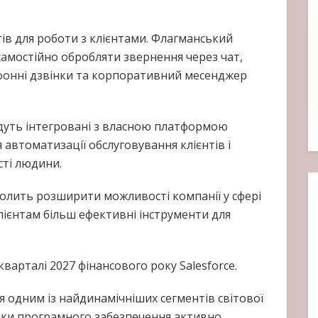
нтів для роботи з клієнтами. Флагманський
самостійно обробляти звернення через чат,
фонні дзвінки та корпоративний месенджер
будуть інтегровані з власною платформою
я автоматизації обслуговування клієнтів і
сті людини.
волить розширити можливості компанії у сфері
ієнтам більш ефективні інструменти для
варталі 2027 фінансового року Salesforce.
я одним із найдинамічніших сегментів світової
ники програмного забезпечення активно