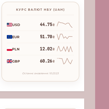
КУРС ВАЛЮТ НБУ (UAH)
44.75
USD
₴
51.70
EUR
₴
12.02
PLN
₴
60.26
GBP
₴
Останнє оновлення: 10:23:23