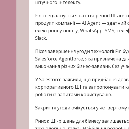
штучного інтелекту.
Fin спеціалізується на створенні ШІ-аге
продукт компанії — AI Agent — здатний 
електронну пошту, WhatsApp, SMS, теле
Slack.
Після завершення угоди технології Fin 
Salesforce Agentforce, яка призначена дл
виконання різних бізнес-завдань без уча
У Salesforce заявили, що придбання доз
корпоративного ШІ та запропонувати кл
роботи із запитами користувачів.
Закриття угоди очікується у четвертому к
Ринок ШІ-рішень для бізнесу залишаєтьс
технологічної галузі. Найбільші розроб