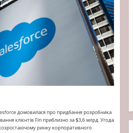
lesforce домовилася про придбання розробника
ння клієнтів Fin приблизно за $3,6 млрд. Угода
идкозростаючому ринку корпоративного