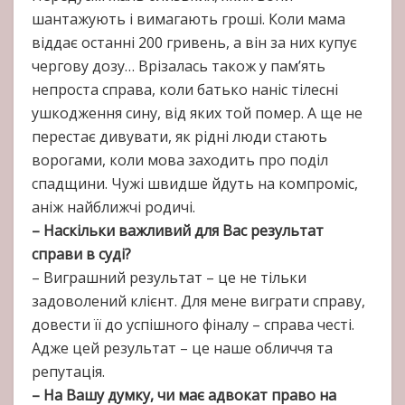
шантажують і вимагають гроші. Коли мама
віддає останні 200 гривень, а він за них купує
чергову дозу… Врізалась також у пам’ять
непроста справа, коли батько наніс тілесні
ушкодження сину, від яких той помер. А ще не
перестає дивувати, як рідні люди стають
ворогами, коли мова заходить про поділ
спадщини. Чужі швидше йдуть на компроміс,
аніж найближчі родичі.
– Наскільки важливий для Вас результат
справи в суді?
– Виграшний результат – це не тільки
задоволений клієнт. Для мене виграти справу,
довести її до успішного фіналу – справа честі.
Адже цей результат – це наше обличчя та
репутація.
– На Вашу думку, чи має адвокат право на