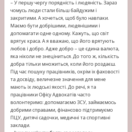
– У першу чергу порядність і людяність. Зараз
чомусь люди стали більш байдужим і
закритими. А хочеться, щоб було навпаки.
Маємо бути добрішими, людянішими і
допомагати одне одному. Кажуть, що світ
врятує краса. А я вважаю, що його врятують
любов і добро. Адже добро – це єдина валюта,
яка ніколи не знеціниться. До того ж, кількість
добра тільки множиться, коли його роздаєш.
Під час пошуку працівників, окрім їх фаховості
та досвіду, величезне значення для мене
мають їх людські якості. До речі, я та
працівники Офісу Адвокатів часто
волонтеримо: допомагаємо ЗСУ, займаємось
добрими справами, фінансово підтримуємо
ПЦУ, дитячі садочки, медичні та спортивні
заклади.