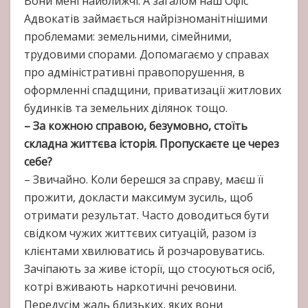
Вони мені найближчі. А загалом наш Офіс
Адвокатів займається найрізноманітнішими
проблемами: земельними, сімейними,
трудовими спорами. Допомагаємо у справах
про адміністративні правопорушення, в
оформленні спадщини, приватизації житлових
будинків та земельних ділянок тощо.
– За кожною справою, безумов­но, стоїть
складна життє­ва історія. Пропускаєте це через
себе?
– Звичайно. Коли берешся за справу, маєш її
прожити, докласти максимум зусиль, щоб
отримати результат. Часто доводиться бути
свідком чужих життєвих ситуацій, разом із
клієнтами хвилюватись й розчаровуватись.
Зачіпають за живе історії, що стосуються осіб,
котрі вживають наркотичні речовини.
Передусім жаль близьких, яких вони