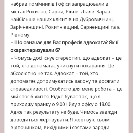
набрав помічників і офіси запрацювали в
містах Рокитно, Сарни, Рівне, Львів. Зараз
найбільше наших клієнтів на Дубровиччині,
Зарічненщині, Рокитнівщині, Сарненщині та в
Рівному.
– Що означає для Вас професія адвоката? Як її
охарактеризували б?
– Чомусь досі існує стереотип, що адвокат – це
той, хто допомагає уникнути покарання. Це
абсолютно не так. Адвокат – той, хто
допомагає дотримуватись закону та досягати
справедливості. Особисто для мене робота – це
мій спосіб життя. Рідко буває так, що я
приходжу зранку о 9.00 і йду з офісу о 18.00.
Адже так результату не буде. Чимось завжди
доводиться жертвувати. Я жертвую своїм
відпочинком, вихідними і святами заради