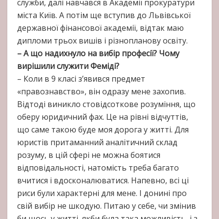
служби, далі навчався в Академії прокуратури
міста Київ. А потім ще вступив до Львівської
державної фінансової академії, відтак маю
дипломи трьох вишів і різнопланову освіту.
– А що надихнуло на вибір професії? Чому
вирішили служити Феміді?
– Коли в 9 класі з’явився предмет
«правознавство», він одразу мене захопив.
Відтоді виникло стовідсоткове розуміння, що
оберу юридичний фах. Це на рівні відчуттів,
що саме такою буде моя дорога у житті. Для
юристів притаманний аналітичний склад
розуму, в цій сфері не можна боятися
відповідальності, натомість треба багато
вчитися і вдосконалюватися. Напевно, всі ці
риси були характерні для мене. І донині про
свій вибір не шкодую. Питаю у себе, чи змінив
би щось у житті, якби була така можливість, і з