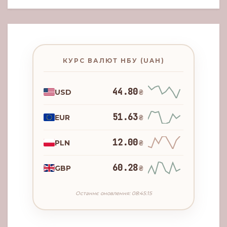
КУРС ВАЛЮТ НБУ (UAH)
44.80
USD
₴
51.63
EUR
₴
12.00
PLN
₴
60.28
GBP
₴
Останнє оновлення: 08:45:15