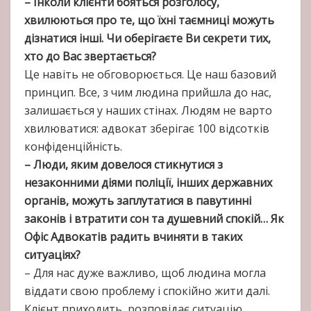
– Інколи клієнти бояться розголосу,
хвилюються про те, що їхні таємниці можуть
дізнатися інші. Чи оберігаєте Ви секрети тих,
хто до Вас звертається?
Це навіть не обговорюється. Це наш базовий
принцип. Все, з чим людина прийшла до нас,
залишається у наших стінах. Людям не варто
хвилюватися: адвокат зберігає 100 відсотків
конфіденційність.
– Люди, яким довелося стикнутися з
незаконними діями поліції, інших державних
органів, можуть заплутатися в павутинні
законів і втратити сон та душевний спокій… Як
Офіс Адвокатів радить вчиняти в таких
ситуаціях?
– Для нас дуже важливо, щоб людина могла
віддати свою проблему і спокійно жити далі.
Клієнт приходить, розповідає ситуацію,