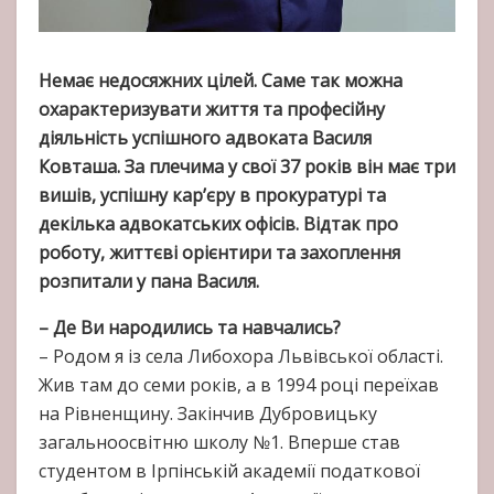
Немає недосяжних цілей. Саме так можна
охарактеризувати життя та професійну
діяльність успішного адвоката Василя
Ковташа. За плечима у свої 37 років він має три
вишів, успішну кар’єру в прокуратурі та
декілька адвокатських офісів. Відтак про
роботу, життєві орієнтири та захоплення
розпитали у пана Василя.
– Де Ви народились та навчались?
– Родом я із села Либохора Львівської області.
Жив там до семи років, а в 1994 році переїхав
на Рівненщину. Закінчив Дубровицьку
загальноосвітню школу №1. Вперше став
студентом в Ірпінській академії податкової