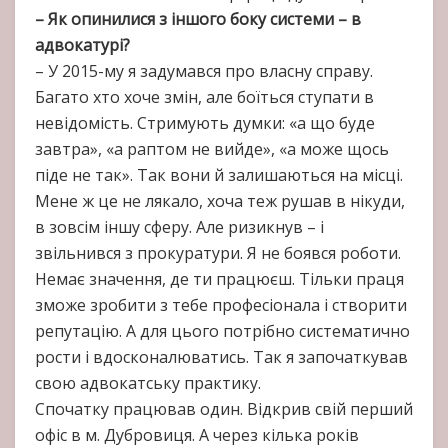
– Як опинилися з іншого боку системи – в
адвокатурі?
– У 2015-му я задумався про власну справу.
Багато хто хоче змін, але боїться ступати в
невідомість. Стримують думки: «а що буде
завтра», «а раптом не вийде», «а може щось
піде не так». Так вони й залишаються на місці.
Мене ж це не лякало, хоча теж рушав в нікуди,
в зовсім іншу сферу. Але ризикнув – і
звільнився з прокуратури. Я не боявся роботи.
Немає значення, де ти працюєш. Тільки праця
зможе зробити з тебе професіонала і створити
репутацію. А для цього потрібно систематично
рости і вдосконалюватись. Так я започаткував
свою адвокатську практику.
Спочатку працював один. Відкрив свій перший
офіс в м. Дубровиця. А через кілька років