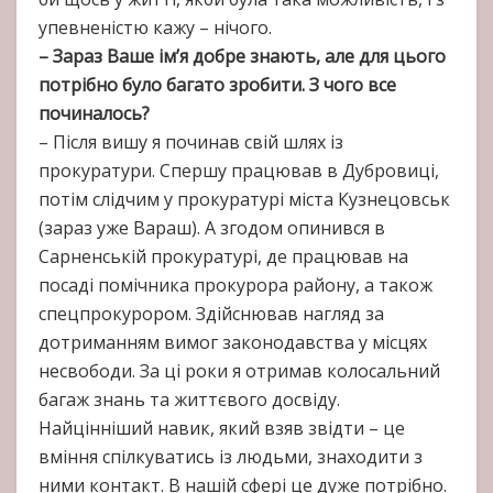
упевненістю кажу – нічого.
– Зараз Ваше ім’я добре знають, але для цього
потрібно було багато зробити. З чого все
починалось?
– Після вишу я починав свій шлях із
прокуратури. Спершу працював в Дубровиці,
потім слідчим у прокуратурі міста Кузнецовськ
(зараз уже Вараш). А згодом опинився в
Сарненській прокуратурі, де працював на
посаді помічника прокурора району, а також
спецпрокурором. Здійснював нагляд за
дотриманням вимог законодавства у місцях
несвободи. За ці роки я отримав колосальний
багаж знань та життєвого досвіду.
Найцінніший навик, який взяв звідти – це
вміння спілкуватись із людьми, знаходити з
ними контакт. В нашій сфері це дуже потрібно.