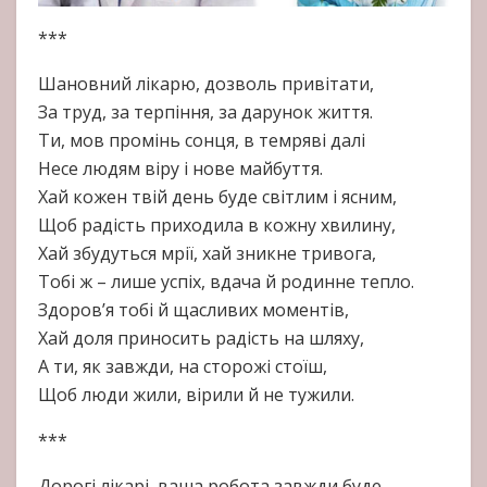
***
Шановний лікарю, дозволь привітати,
За труд, за терпіння, за дарунок життя.
Ти, мов промінь сонця, в темряві далі
Несе людям віру і нове майбуття.
Хай кожен твій день буде світлим і ясним,
Щоб радість приходила в кожну хвилину,
Хай збудуться мрії, хай зникне тривога,
Тобі ж – лише успіх, вдача й родинне тепло.
Здоров’я тобі й щасливих моментів,
Хай доля приносить радість на шляху,
А ти, як завжди, на сторожі стоїш,
Щоб люди жили, вірили й не тужили.
***
Дорогі лікарі, ваша робота завжди буде