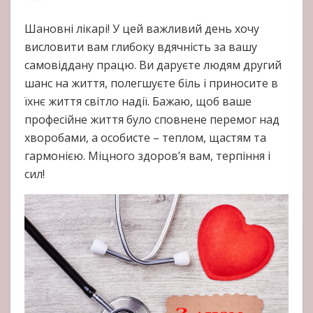
Шановні лікарі! У цей важливий день хочу
висловити вам глибоку вдячність за вашу
самовіддану працю. Ви даруєте людям другий
шанс на життя, полегшуєте біль і приносите в
їхнє життя світло надії. Бажаю, щоб ваше
професійне життя було сповнене перемог над
хворобами, а особисте – теплом, щастям та
гармонією. Міцного здоров’я вам, терпіння і
сил!