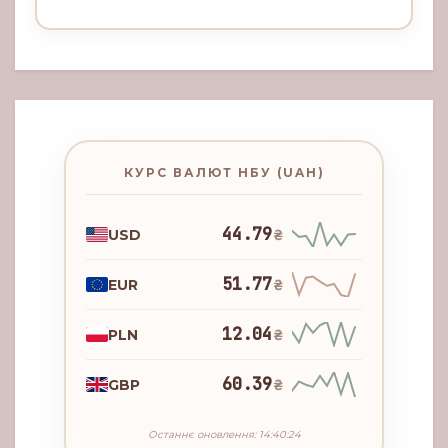
КУРС ВАЛЮТ НБУ (UAH)
44.79
USD
₴
51.77
EUR
₴
12.04
PLN
₴
60.39
GBP
₴
Останнє оновлення: 14:40:24