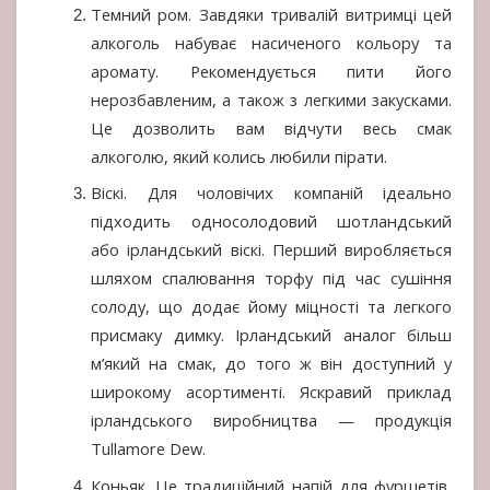
Темний ром. Завдяки тривалій витримці цей
алкоголь набуває насиченого кольору та
аромату. Рекомендується пити його
нерозбавленим, а також з легкими закусками.
Це дозволить вам відчути весь смак
алкоголю, який колись любили пірати.
Віскі. Для чоловічих компаній ідеально
підходить односолодовий шотландський
або ірландський віскі. Перший виробляється
шляхом спалювання торфу під час сушіння
солоду, що додає йому міцності та легкого
присмаку димку. Ірландський аналог більш
м’який на смак, до того ж він доступний у
широкому асортименті. Яскравий приклад
ірландського виробництва — продукція
Tullamore Dew.
Коньяк. Це традиційний напій для фуршетів,