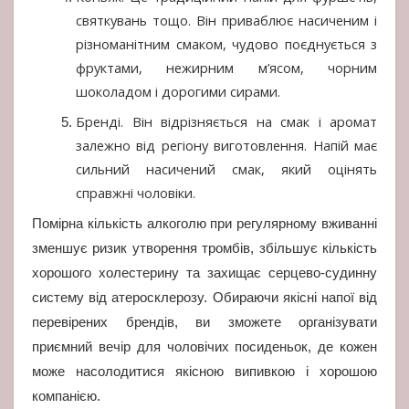
святкувань тощо. Він приваблює насиченим і
різноманітним смаком, чудово поєднується з
фруктами, нежирним м’ясом, чорним
шоколадом і дорогими сирами.
Бренді. Він відрізняється на смак і аромат
залежно від регіону виготовлення. Напій має
сильний насичений смак, який оцінять
справжні чоловіки.
Помірна кількість алкоголю при регулярному вживанні
зменшує ризик утворення тромбів, збільшує кількість
хорошого холестерину та захищає серцево-судинну
систему від атеросклерозу. Обираючи якісні напої від
перевірених брендів, ви зможете організувати
приємний вечір для чоловічих посиденьок, де кожен
може насолодитися якісною випивкою і хорошою
компанією.