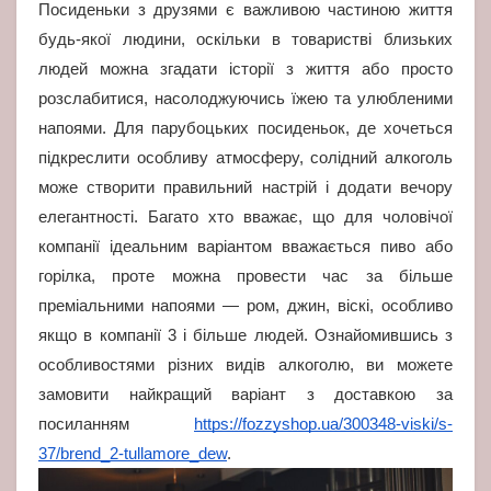
Посиденьки з друзями є важливою частиною життя
будь-якої людини, оскільки в товаристві близьких
людей можна згадати історії з життя або просто
розслабитися, насолоджуючись їжею та улюбленими
напоями. Для парубоцьких посиденьок, де хочеться
підкреслити особливу атмосферу, солідний алкоголь
може створити правильний настрій і додати вечору
елегантності. Багато хто вважає, що для чоловічої
компанії ідеальним варіантом вважається пиво або
горілка, проте можна провести час за більше
преміальними напоями — ром, джин, віскі, особливо
якщо в компанії 3 і більше людей. Ознайомившись з
особливостями різних видів алкоголю, ви можете
замовити найкращий варіант з доставкою за
посиланням
https://fozzyshop.ua/300348-viski/s-
37/brend_2-tullamore_dew
.