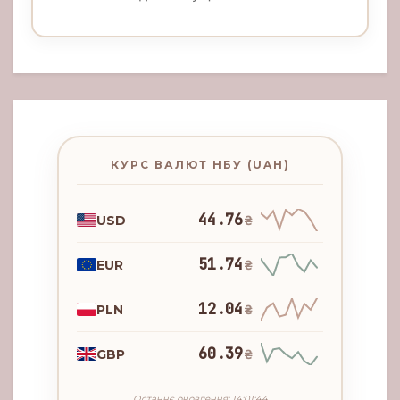
КУРС ВАЛЮТ НБУ (UAH)
44.76
USD
₴
51.74
EUR
₴
12.04
PLN
₴
60.39
GBP
₴
Останнє оновлення: 14:01:44