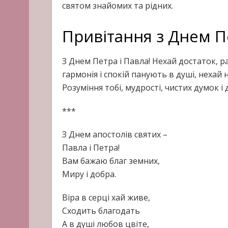
святом знайомих та рідних.
Привітання з Днем П
З Днем Петра і Павла! Нехай достаток, р
гармонія і спокій панують в душі, нехай ні
Розуміння тобі, мудрості, чистих думок і
***
З Днем апостолів святих –
Павла і Петра!
Вам бажаю благ земних,
Миру і добра.
Віра в серці хай живе,
Сходить благодать
А в душі любов цвіте,