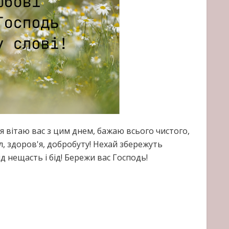
 я вітаю вас з цим днем, бажаю всього чистого,
ил, здоров'я, добробуту! Нехай збережуть
ід нещасть і бід! Бережи вас Господь!