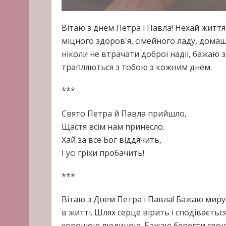
Вітаю з днем Петра і Павла! Нехай житт
міцного здоров'я, сімейного ладу, дома
ніколи не втрачати доброї надії, бажаю з
трапляються з тобою з кожним днем.
***
Свято Петра й Павла прийшло,
Щастя всім нам принесло.
Хай за все Бог віддячить,
І усі гріхи пробачить!
***
Вітаю з Днем Петра і Павла! Бажаю миру і
в житті. Шлях серце вірить і сподіваєтьс
хорошою людиною. Бажаю берегти свою сі