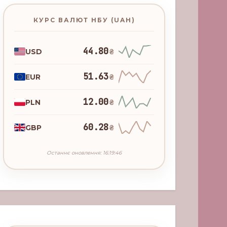
КУРС ВАЛЮТ НБУ (UAH)
44.80
USD
₴
51.63
EUR
₴
12.00
PLN
₴
60.28
GBP
₴
Останнє оновлення: 16:19:46