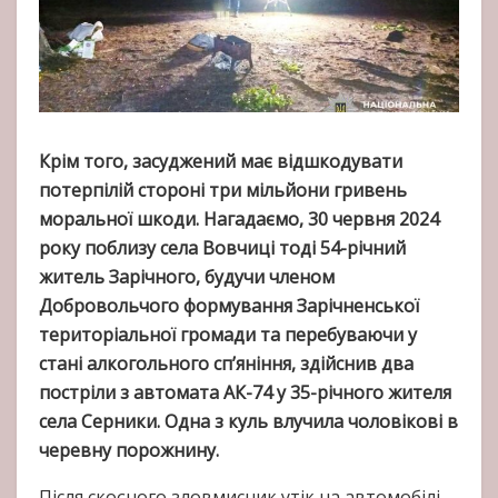
Крім того, засуджений має відшкодувати
потерпілій стороні три мільйони гривень
моральної шкоди. Нагадаємо, 30 червня 2024
року поблизу села Вовчиці тоді 54-річний
житель Зарічного, будучи членом
Добровольчого формування Зарічненської
територіальної громади та перебуваючи у
стані алкогольного сп’яніння, здійснив два
постріли з автомата АК-74 у 35-річного жителя
села Серники. Одна з куль влучила чоловікові в
черевну порожнину.
Після скоєного зловмисник утік на автомобілі.