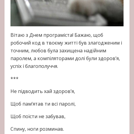
Вітаю з Днем програміста! Бажаю, щоб
робочий код в твоєму житті був злагодженим і
точним, любов була захищена надійним
паролем, а компіляторами долі були здоров’я,
успіх і благополуччя.
***
Не підводить хай здоров’я,
Щоб пам’ятав ти всі паролі,
Щоб поїсти не забував,
Спину, ноги розминав.