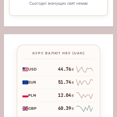
Сьогодні значущих свят немає
КУРС ВАЛЮТ НБУ (UAH)
44.76
USD
₴
51.74
EUR
₴
12.04
PLN
₴
60.39
GBP
₴